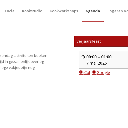
Lucia
Kookstudio
Kookworkshops
Agenda
Logeren Ach
verjaarsfeest
 zondag, activiteiten boeken.
00:00
–
01:00
jd in gezamenlijk overleg
7 mei 2026
 lege vakjes zijn nog
iCal
Google