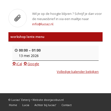
Wil je op de hoogte blijven ? Schrijf je dan voor
de nieuwsbrief in via een mailtje naar
info@luciaz.nl
.
workshop lente menu
00:00
–
01:00
13 mei 2026
iCal
Google
Volledige kalender bekijken
©
Luciaz´ Eeterij
• Website
doorjacobus.nl
Home
Lucia
Achter bij luciaz’
Contact