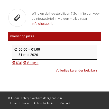
Wil je op de hoogte blijven ? Schrijf je dan voor
de nieuwsbrief in via een mailtje naar
info@luciaz.nl
.
workshop pizza
00:00
–
01:00
31 mei 2026
iCal
Google
Volledige kalender bekijken
©
Luciaz´ Eeterij
• Website
doorjacobus.nl
Home
Lucia
Achter bij luciaz’
Contact