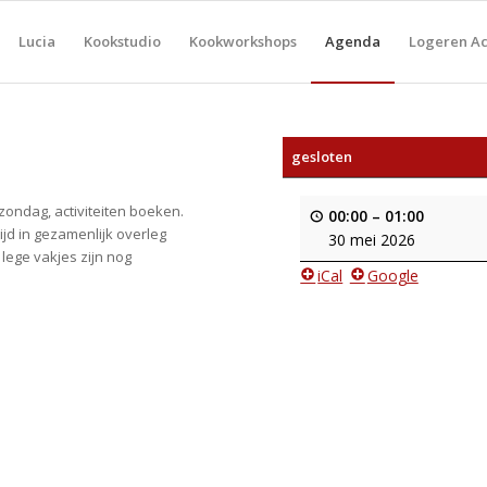
Lucia
Kookstudio
Kookworkshops
Agenda
Logeren Ach
gesloten
 zondag, activiteiten boeken.
00:00
–
01:00
jd in gezamenlijk overleg
30 mei 2026
 lege vakjes zijn nog
iCal
Google