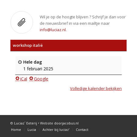
Wil je op de hoogte blijven ? Schrijf je dan voor
de nieuwsbrief in via een mailtje naar
info@luciaz.nl
.
workshop italië
Hele dag
1 februari 2025
iCal
Google
Volledige kalender bekijken
©
Luciaz´ Eeterij
• Website
doorjacobus.nl
Home
Lucia
Achter bij luciaz’
Contact