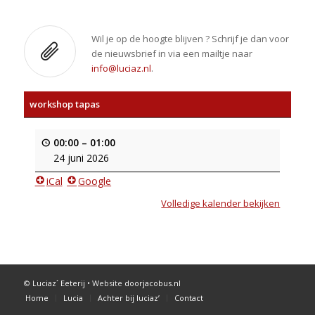
Wil je op de hoogte blijven ? Schrijf je dan voor
de nieuwsbrief in via een mailtje naar
info@luciaz.nl
.
workshop tapas
00:00
–
01:00
24 juni 2026
iCal
Google
Volledige kalender bekijken
©
Luciaz´ Eeterij
• Website
doorjacobus.nl
Home
Lucia
Achter bij luciaz’
Contact