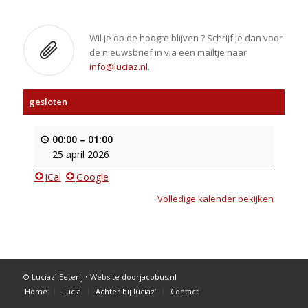
Wil je op de hoogte blijven ? Schrijf je dan voor
de nieuwsbrief in via een mailtje naar
info@luciaz.nl
.
gesloten
00:00
–
01:00
25 april 2026
iCal
Google
Volledige kalender bekijken
©
Luciaz´ Eeterij
• Website
doorjacobus.nl
Home
Lucia
Achter bij luciaz’
Contact