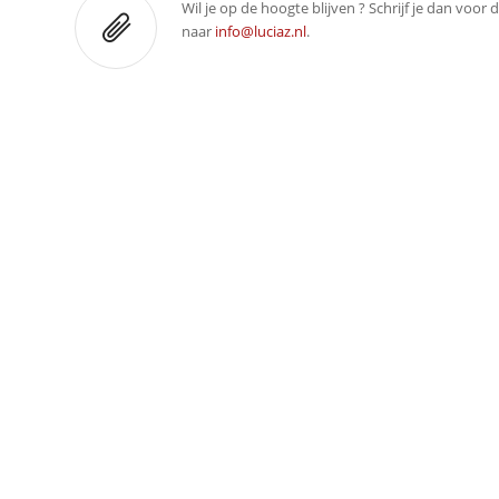
Wil je op de hoogte blijven ? Schrijf je dan voor 
naar
info@luciaz.nl
.